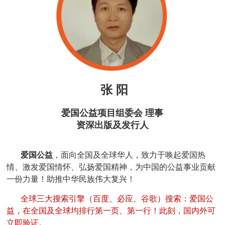
张 阳
爱国公益项目组委会 理事
资深出版及发行人
爱国公益
，面向全国及全球华人，致力于唤起爱国热
情、激发爱国情怀、弘扬爱国精神，为中国的公益事业贡献
一份力量！助推中华民族伟大复兴！
全球三大搜索引擎（百度、必应、谷歌）搜索：爱国公
益，在全国及全球均排行第一页、第一行！此刻，国内外可
立即验证。