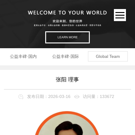
LEARN MORE
公益丰碑·国内
公益丰碑·国际
Global Team
张阳 理事
发布日期：2026-03-16
访问量：133672